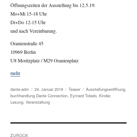
Öffnungszeiten der Ausstellung bis 12.5.19:
Mo+Mi 15-18 Uhr
Di+Do 12-15 Uhr
und nach Vereinbarung.
Oranienstraße 45
10969 Berlin
U8 Moritzplatz / M29 Oranienplatz
mehr
Autor
dante-adm
Veröffentlicht
24. Januar 2019
Kategorien
Teaser
Schlagwörter
Ausstellungseröffnung
,
buchhandlung Dante Connection
am
,
Eymard Toledo
,
Kinder
,
Lesung
,
Veranstaltung
Beitragsnavigation
ZURÜCK