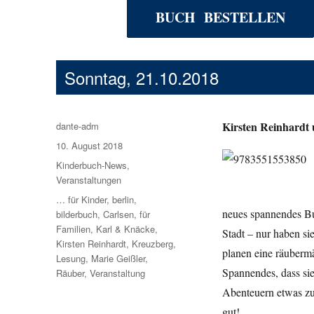
BUCH BESTELLEN
Sonntag, 21.10.2018
Kirsten Reinhardt 
Autor
dante-adm
Veröffentlicht
10. August 2018
am
Kategorien
Kinderbuch-News
,
Veranstaltungen
Schlagwörter
… für Kinder
,
berlin
,
neues spannendes Bu
bilderbuch
,
Carlsen
,
für
Familien
,
Karl & Knäcke
,
Stadt – nur haben si
Kirsten Reinhardt
,
Kreuzberg
,
planen eine räubermä
Lesung
,
Marie Geißler
,
Spannendes, dass sie
Räuber
,
Veranstaltung
Abenteuern etwas zu
gut!