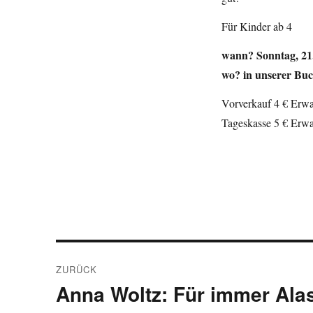
Für Kinder ab 4
wann? Sonntag, 21
wo? in unserer Bu
Vorverkauf 4 € Erwa
Tageskasse 5 € Erwa
Beitragsnavigation
ZURÜCK
Anna Woltz: Für immer Ala
Vorheriger
Beitrag: