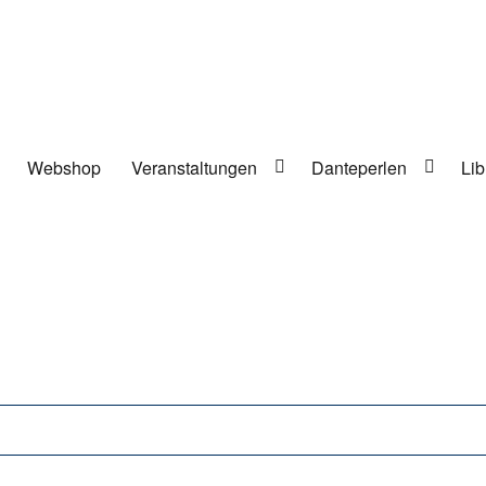
Webshop
Veranstaltungen
Danteperlen
Lib
lung in Berlin-Kreuzberg