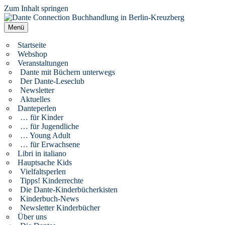
Zum Inhalt springen
Dante Connection Buchhandlung in Berlin-Kreuzberg
Literatur aus Italien und anderen Kulturen
Menü
Startseite
Webshop
Veranstaltungen
Dante mit Büchern unterwegs
Der Dante-Leseclub
Newsletter
Aktuelles
Danteperlen
… für Kinder
… für Jugendliche
… Young Adult
… für Erwachsene
Libri in italiano
Hauptsache Kids
Vielfaltsperlen
Tipps! Kinderrechte
Die Dante-Kinderbücherkisten
Kinderbuch-News
Newsletter Kinderbücher
Über uns