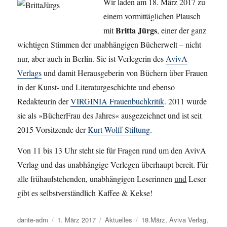
Wir laden am 18. März 2017 zu
einem vormittäglichen Plausch
Britta Jürgs
mit
, einer der ganz
wichtigen Stimmen der unabhängigen Bücherwelt – nicht
nur, aber auch in Berlin. Sie ist Verlegerin des
AvivA
Verlags
und damit Herausgeberin von Büchern über Frauen
in der Kunst- und Literaturgeschichte und ebenso
Redakteurin der
VIRGINIA Frauenbuchkritik
. 2011 wurde
sie als »BücherFrau des Jahres« ausgezeichnet und ist seit
2015 Vorsitzende der
Kurt Wolff Stiftung
.
Von 11 bis 13 Uhr steht sie für Fragen rund um den AvivA
Verlag und das unabhängige Verlegen überhaupt bereit. Für
alle frühaufstehenden, unabhängigen Leserinnen
und
Leser
gibt es selbstverständlich Kaffee & Kekse!
Autor
dante-adm
Veröffentlicht
1. März 2017
Kategorien
Aktuelles
Schlagwörter
18.März
,
Aviva Verlag
,