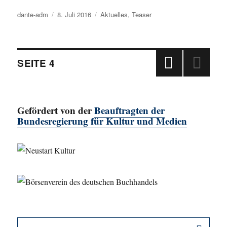
Autor
dante-adm
Veröffentlicht
8. Juli 2016
Kategorien
Aktuelles
,
Teaser
am
Beitragsnavigation
SEITE
4
VOR
HERI
GE
Gefördert von der
Beauftragten der
SEIT
E
Bundesregierung für Kultur und Medien
SU
Suche