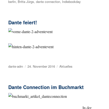
berlin
,
Britta Jürgs
am
,
dante connection
,
Indiebookday
Dante feiert!
Autor
dante-adm
Veröffentlicht
24. November 2016
Kategorien
Aktuelles
am
Dante Connection im Buchmarkt
In der