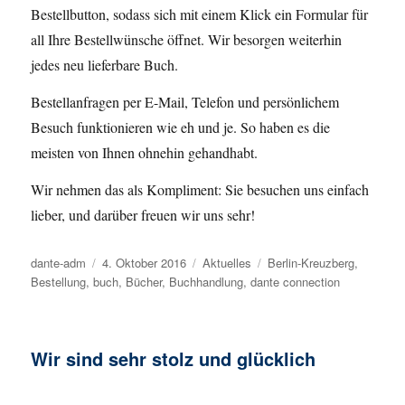
Bestellbutton, sodass sich mit einem Klick ein Formular für
all Ihre Bestellwünsche öffnet. Wir besorgen weiterhin
jedes neu lieferbare Buch.
Bestellanfragen per E-Mail, Telefon und persönlichem
Besuch funktionieren wie eh und je. So haben es die
meisten von Ihnen ohnehin gehandhabt.
Wir nehmen das als Kompliment: Sie besuchen uns einfach
lieber, und darüber freuen wir uns sehr!
Autor
dante-adm
Veröffentlicht
4. Oktober 2016
Kategorien
Aktuelles
Schlagwörter
Berlin-Kreuzberg
,
Bestellung
,
buch
am
,
Bücher
,
Buchhandlung
,
dante connection
Wir sind sehr stolz und glücklich