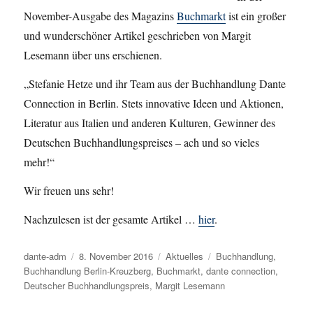
November-Ausgabe des Magazins
Buchmarkt
ist ein großer
und wunderschöner Artikel geschrieben von Margit
Lesemann über uns erschienen.
„
Stefanie Hetze und ihr Team aus der Buchhandlung Dante
Connection in Berlin. Stets innovative Ideen und Aktionen,
Literatur aus Italien und anderen Kulturen, Gewinner des
Deutschen Buchhandlungspreises – ach und so vieles
mehr!“
Wir freuen uns sehr!
Nachzulesen ist der gesamte Artikel …
hier
.
Autor
dante-adm
Veröffentlicht
8. November 2016
Kategorien
Aktuelles
Schlagwörter
Buchhandlung
,
Buchhandlung Berlin-Kreuzberg
am
,
Buchmarkt
,
dante connection
,
Deutscher Buchhandlungspreis
,
Margit Lesemann