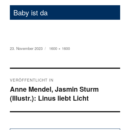
Baby ist da
Veröffentlicht
23. November 2023
Volle
1600 × 1600
am
Größe
Beitragsnavigation
VERÖFFENTLICHT IN
Anne Mendel, Jasmin Sturm
(Illustr.): Linus liebt Licht