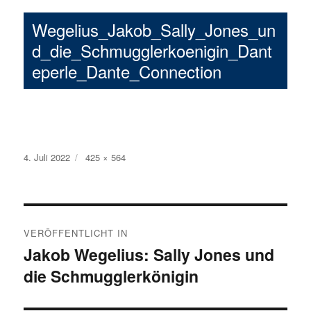
Wegelius_Jakob_Sally_Jones_un
d_die_Schmugglerkoenigin_Dant
eperle_Dante_Connection
Veröffentlicht
4. Juli 2022
Volle
425 × 564
am
Größe
Beitragsnavigation
VERÖFFENTLICHT IN
Jakob Wegelius: Sally Jones und
die Schmugglerkönigin