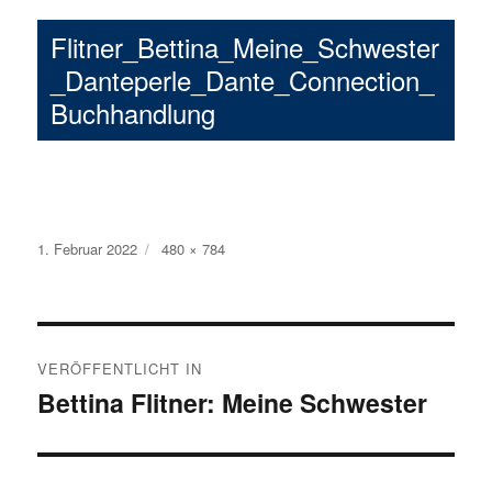
Flitner_Bettina_Meine_Schwester
_Danteperle_Dante_Connection_
Buchhandlung
Veröffentlicht
1. Februar 2022
Volle
480 × 784
am
Größe
Beitragsnavigation
VERÖFFENTLICHT IN
Bettina Flitner: Meine Schwester