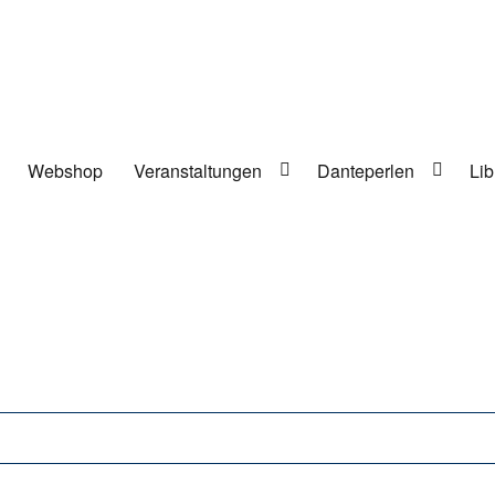
Webshop
Veranstaltungen
Danteperlen
Lib
lung in Berlin-Kreuzberg