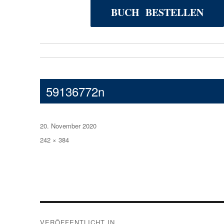
BUCH BESTELLEN
59136772n
Veröffentlicht
20. November 2020
am
Volle
242 × 384
Größe
Beitragsnavigation
VERÖFFENTLICHT IN