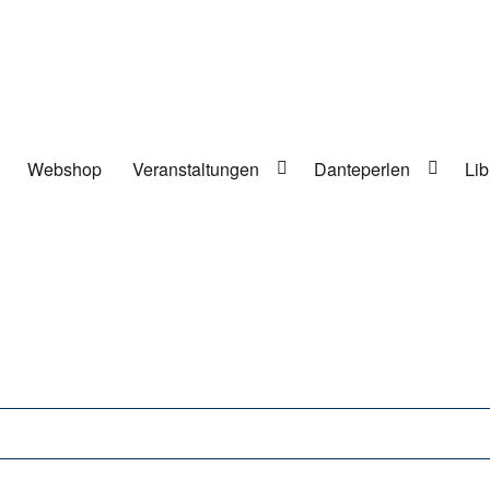
Webshop
Veranstaltungen
Danteperlen
Lib
lung in Berlin-Kreuzberg