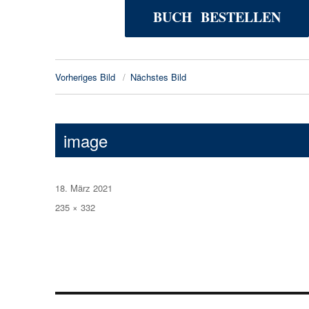
BUCH BESTELLEN
Vorheriges Bild
Nächstes Bild
image
Veröffentlicht
18. März 2021
am
Volle
235 × 332
Größe
Beitragsnavigation