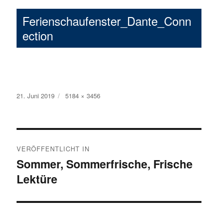
Ferienschaufenster_Dante_Conn
ection
Veröffentlicht
21. Juni 2019
Volle
5184 × 3456
am
Größe
Beitragsnavigation
VERÖFFENTLICHT IN
Sommer, Sommerfrische, Frische
Lektüre